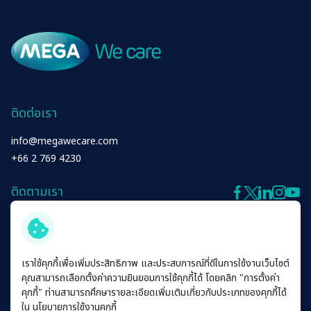
เอกสารนำเสนอ และเว็บแคสต์
การบริหารจัดการด้านพลังงาน
Gut Care
ทดแทน
รายงานประจำปี และแบบฟอร์ม
Diabetic Care
56-1
การบริหารจัดการน้ำอย่างยั่งยืน
Liver Care
รายงานความยั่งยืน
ติดต่อเรา
Eye Care
info@megawecare.com
เอกสารเพื่อนักลงทุน
+66 2 769 4230
มิติด้านสังคม
ติดตามเรา
การจัดการทรัพยากรบุคคล
Anti-Allergic
We Care
ข่าวแจ้งตลาดหลักทรัพย์
สิทธิมนุษยชน
เราใช้คุกกี้เพื่อเพิ่มประสิทธิภาพ และประสบการณ์ที่ดีในการใช้งานเว็บไซต์
Anti Infective
คุณสามารถเลือกตั้งค่าความยินยอมการใช้คุกกี้ได้ โดยคลิก "การตั้งค่า
Products
ข่าวสำหรับนักลงทุน
อาชีวอนามัยและความปลอดภัย
คุกกี้" ท่านสามารถศึกษารายละเอียดเพิ่มเติมเกี่ยวกับประเภทของคุกกี้ได้
ใน
นโยบายการใช้งานคุกกี้
Cardio Vascular System