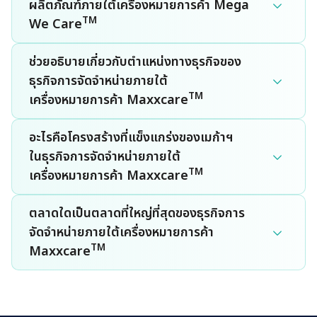
ผลิตภัณฑ์ภายใต้เครื่องหมายการค้า Mega
TM
We Care
การประชุมผู้ถือหุ้น
Kiddz Care
MEGA as an Employer
ช่วยอธิบายเกี่ยวกับตำแหน่งทางธุรกิจของ
ธุรกิจการจัดจำหน่ายภายใต้
Probiotics
Experience our Culture
TM
เครื่องหมายการค้า Maxxcare
Current Opportunities
อะไรคือโครงสร้างที่แข็งแกร่งของเมก้าฯ
ราคาหลักทรัพย์
ในธุรกิจการจัดจำหน่ายภายใต้
TM
เครื่องหมายการค้า Maxxcare
มิติด้านสิ่งแวดล้อม
Allergy Care
เครื่องคำนวนการลงทุน
ตลาดใดเป็นตลาดที่ใหญ่ที่สุดของธุรกิจการ
การเปลี่ยนแปลงสภาพภูมิ
Blood Circulation &
จัดจำหน่ายภายใต้เครื่องหมายการค้า
ข้อมูลสำคัญทางการเงิน
อากาศ
Memory
TM
Maxxcare
ผลประกอบการรายไตรมาส
การบริหารจัดการด้านพลังงาน
Bone & Joint Care