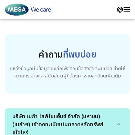
Calcivita Forte
Global Presence
หน้าหลักนักลงทุนสัมพันธ์
คำถาม
ที่พบบ่อย
Maxcal
Our Journey
ข้อมูลบริษัท
สารจากประธานเจ้าหน้าที่บริหาร
แหล่งข้อมูลนี้มีข้อมูลเชิงลึกเพื่อตอบข้อสงสัยที่พบบ่อย ช่วยให้
ความกระจ่างและสนับสนุนผู้ที่ต้องการรายละเอียดเพิ่มเติม
Cal D Chewz
Our Businesses
สถิติการดำเนินงานที่สำคัญ
MEGA Way
Flexsa 1500
Our Leadership
โครงสร้างกลุ่มบริษัทและ
องค์กรแห่งความยั่งยืน
โครงสร้างธุรกิจ
บริษัท เมก้า ไลฟ์ไซแอ็นซ์ จำกัด (มหาชน)
Livolin Forte
CEO’s Message
การมีส่วนร่วมของผู้มีส่วนได้
(เมก้าฯ) เข้าจดทะเบียนในตลาดหลักทรัพย์
คณะผู้บริหาร
เสีย
เมื่อไหร่