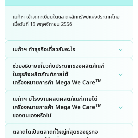
Lecithin
Testimonials
คณะกรรมการบริษัท
การประเมินประเด็นสาระสำคัญ
เมก้าฯ เข้าจดทะเบียนในตลาดหลักทรัพย์แห่งประเทศไทย
และเป้าหมาย
Gogaz
เมื่อวันที่ 19 พฤศจิกายน 2556
คณะกรรมการชุดย่อย
กลยุทธ์และความมุ่งมั่นด้าน
MEGA Way
ความยั่งยืน
การกำกับดูแลกิจการ
เมก้าฯ ทำธุรกิจเกี่ยวกับอะไร
Medical Nutrition
MEGA Values
การสนับสนุนเป้าหมายการ
ช่วยอธิบายเกี่ยวกับประเภทของผลิตภัณฑ์
พัฒนาที่ยั่งยืน
ในธุรกิจผลิตภัณฑ์ภายใต้
Sports Nutrition
MEGA Commitment
TM
เครื่องหมายการค้า Mega We Care
ผู้ถือหุ้นรายใหญ่
เมก้าฯ มีโรงงานผลิตผลิตภัณฑ์ภายใต้
General Wellbeing
MEGA Objective
TM
เครื่องหมายการค้า Mega We Care
นโยบายและการจ่ายเงินปันผล
ของตนเองหรือไม่
Herbal Meds
MEGA Dharma
การถือหุ้นของคณะกรรมการ
ตลาดใดเป็นตลาดที่ใหญ่ที่สุดของธุรกิจ
และผู้บริหารของบริษัทฯ
Vitamins