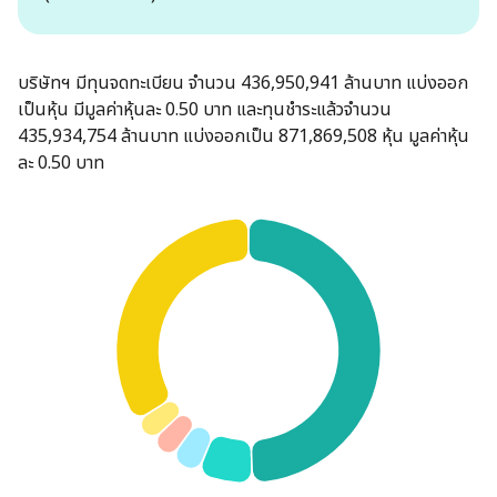
การประชุมผู้ถือหุ้น
Kiddz Care
MEGA as an Employer
บริษัทฯ มีทุนจดทะเบียน จำนวน 436,950,941 ล้านบาท แบ่งออก
เป็นหุ้น มีมูลค่าหุ้นละ 0.50 บาท และทุนชำระแล้วจำนวน
Probiotics
435,934,754 ล้านบาท แบ่งออกเป็น 871,869,508 หุ้น มูลค่าหุ้น
Experience our Culture
ละ 0.50 บาท
Current Opportunities
ราคาหลักทรัพย์
มิติด้านสิ่งแวดล้อม
Allergy Care
เครื่องคำนวนการลงทุน
การเปลี่ยนแปลงสภาพภูมิ
Blood Circulation &
ข้อมูลสำคัญทางการเงิน
อากาศ
Memory
ผลประกอบการรายไตรมาส
การบริหารจัดการด้านพลังงาน
Bone & Joint Care