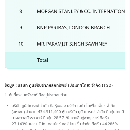
มิติด้านการกำกับดูแลกิจการ
8
MORGAN STANLEY & CO. INTERNATIONA
การกำกับดูแลกิจการ
9
BNP PARIBAS, LONDON BRANCH
10
MR. PARAMJIT SINGH SAWHNEY
จริยธรรมทางธุรกิจและจรรยา
บรรณในการดำเนินธุรกิจ
Total
การจัดการความเสี่ยง
ข้อมูล : บริษัท ศูนย์รับฝากหลักทรัพย์ (ประเทศไทย) จำกัด (TSD)
การจัดการนวัตกรรม
1. หุ้นที่ครอบครัวชาห์ ถืออยู่ประกอบด้วย
การจัดการห่วงโซ่อุปทานอย่างมี
บริษัท ยูนิสเตรทช์ จำกัด ถือหุ้นของ บริษัท เมก้า ไลฟ์ไซแอ็นซ์ จำกัด
ความรับผิดชอบ
(มหาชน) จำนวน 434,311,400 หุ้น บริษัท ยูนิสเตรทช์ จำกัด ถือหุ้นโดยมี
นางสาวสมิหรา ชาห์ ถือหุ้น 28.571% นายอิษฎ์ชาญ ชาห์ ถือหุ้น
27.143% และ บริษัท โกลเบ็กซ์ คอร์ปอเรชั่น จำกัด ถือหุ้น 44.286%
ความปลอดภัยทางไซเบอร์