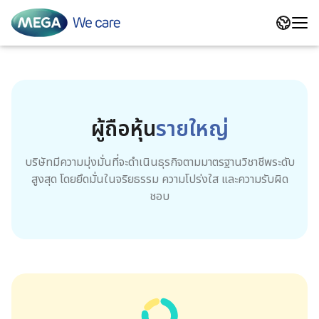
Calcivita Forte
Global Presence
หน้าหลักนักลงทุนสัมพันธ์
ผู้ถือหุ้น
รายใหญ่
Maxcal
Our Journey
ข้อมูลบริษัท
สารจากประธานเจ้าหน้าที่บริหาร
บริษัทมีความมุ่งมั่นที่จะดำเนินธุรกิจตามมาตรฐานวิชาชีพระดับ
สูงสุด โดยยึดมั่นในจริยธรรม ความโปร่งใส และความรับผิด
Cal D Chewz
Our Businesses
สถิติการดำเนินงานที่สำคัญ
MEGA Way
ชอบ
Flexsa 1500
Our Leadership
โครงสร้างกลุ่มบริษัทและ
องค์กรแห่งความยั่งยืน
โครงสร้างธุรกิจ
Livolin Forte
CEO’s Message
การมีส่วนร่วมของผู้มีส่วนได้
คณะผู้บริหาร
เสีย