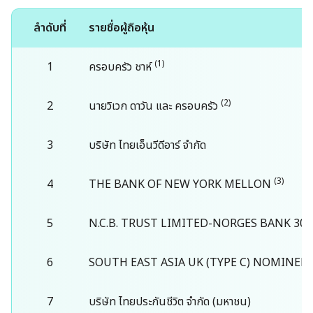
ปฏิทินนักลงทุน
ความรับผิดชอบต่อสังคม
ลำดับที่
รายชื่อผู้ถือหุ้น
Dermatology
สมัครรับข่าวสาร
พันธมิตรด้านความยั่งยืนและ
(1)
1
ครอบครัว ชาห์
การเป็นสมาชิก
Diabetes
ติดต่อนักลงทุนสัมพันธ์
(2)
2
นายวิเวก ดาวัน และ ครอบครัว
การบริหารความสัมพันธ์กับ
Gastrointestinal
ลูกค้า
ติดต่อนักวิเคราะห์
3
บริษัท ไทยเอ็นวีดีอาร์ จำกัด
Gynaecology
การเข้าถึงบริการด้านสุขภาพ
คำถามที่พบบ่อย
(3)
4
THE BANK OF NEW YORK MELLON
Explore All
ความผูกพัน / ความพึงพอใจ
(
5
N.C.B. TRUST LIMITED-NORGES BANK 30
ของพนักงาน
6
SOUTH EAST ASIA UK (TYPE C) NOMINEE
7
บริษัท ไทยประกันชีวิต จำกัด (มหาชน)