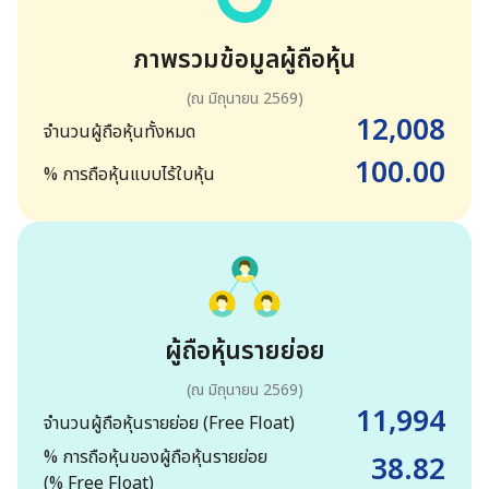
Lecithin
Testimonials
คณะกรรมการบริษัท
การประเมินประเด็นสาระสำคัญ
ภาพรวมข้อมูลผู้ถือหุ้น
และเป้าหมาย
Gogaz
(ณ มิถุนายน 2569)
คณะกรรมการชุดย่อย
12,008
กลยุทธ์และความมุ่งมั่นด้าน
จำนวนผู้ถือหุ้นทั้งหมด
MEGA Way
ความยั่งยืน
100.00
การกำกับดูแลกิจการ
% การถือหุ้นแบบไร้ใบหุ้น
Medical Nutrition
MEGA Values
การสนับสนุนเป้าหมายการ
พัฒนาที่ยั่งยืน
Sports Nutrition
MEGA Commitment
ผู้ถือหุ้นรายใหญ่
ผู้ถือหุ้นรายย่อย
General Wellbeing
MEGA Objective
นโยบายและการจ่ายเงินปันผล
(ณ มิถุนายน 2569)
11,994
Herbal Meds
MEGA Dharma
จำนวนผู้ถือหุ้นรายย่อย
(Free Float)
การถือหุ้นของคณะกรรมการ
% การถือหุ้นของผู้ถือหุ้นรายย่อย
38.82
และผู้บริหารของบริษัทฯ
Vitamins
(% Free Float)