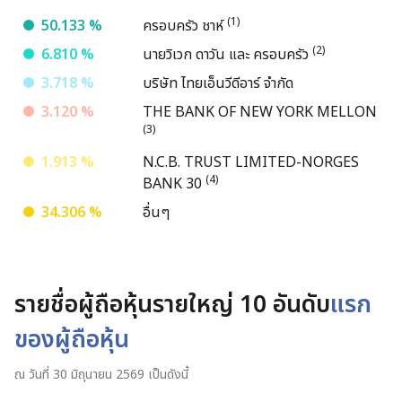
เอกสารนำเสนอ และเว็บแคสต์
การบริหารจัดการด้านพลังงาน
Gut Care
(1)
50.133 %
ครอบครัว ชาห์
ทดแทน
(2)
6.810 %
นายวิเวก ดาวัน และ ครอบครัว
รายงานประจำปี และแบบฟอร์ม
Diabetic Care
56-1
3.718 %
บริษัท ไทยเอ็นวีดีอาร์ จำกัด
การบริหารจัดการน้ำอย่างยั่งยืน
3.120 %
THE BANK OF NEW YORK MELLON
Liver Care
(3)
รายงานความยั่งยืน
1.913 %
N.C.B. TRUST LIMITED-NORGES
Eye Care
(4)
BANK 30
เอกสารเพื่อนักลงทุน
มิติด้านสังคม
34.306 %
อื่นๆ
การจัดการทรัพยากรบุคคล
Anti-Allergic
รายชื่อผู้ถือหุ้นรายใหญ่ 10 อันดับ
แรก
ข่าวแจ้งตลาดหลักทรัพย์
สิทธิมนุษยชน
ของผู้ถือหุ้น
Anti Infective
ข่าวสำหรับนักลงทุน
อาชีวอนามัยและความปลอดภัย
ณ วันที่ 30 มิถุนายน 2569 เป็นดังนี้
Cardio Vascular System