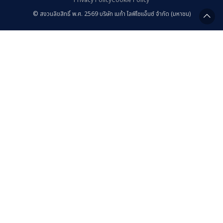
Privacy Policy
Cookie Policy
ปฏิทินนักลงทุน
ความรับผิดชอบต่อสังคม
© สงวนลิขสิทธิ์ พ.ศ. 2569 บริษัท เมก้า ไลฟ์ไซแอ็นซ์ จำกัด (มหาชน)
Dermatology
สมัครรับข่าวสาร
พันธมิตรด้านความยั่งยืนและ
การเป็นสมาชิก
Diabetes
ติดต่อนักลงทุนสัมพันธ์
การบริหารความสัมพันธ์กับ
Gastrointestinal
ลูกค้า
ติดต่อนักวิเคราะห์
Gynaecology
การเข้าถึงบริการด้านสุขภาพ
คำถามที่พบบ่อย
Explore All
ความผูกพัน / ความพึงพอใจ
ของพนักงาน