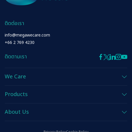
เอกสารนำเสนอ และเว็บแคสต์
การบริหารจัดการด้านพลังงาน
Gut Care
ทดแทน
รายงานประจำปี และแบบฟอร์ม
Diabetic Care
ติดต่อเรา
56-1
การบริหารจัดการน้ำอย่างยั่งยืน
info@megawecare.com
Liver Care
+66 2 769 4230
รายงานความยั่งยืน
Eye Care
ติดตามเรา
เอกสารเพื่อนักลงทุน
มิติด้านสังคม
We Care
การจัดการทรัพยากรบุคคล
Products
Anti-Allergic
ข่าวแจ้งตลาดหลักทรัพย์
สิทธิมนุษยชน
About Us
Anti Infective
ข่าวสำหรับนักลงทุน
อาชีวอนามัยและความปลอดภัย
Cardio Vascular System