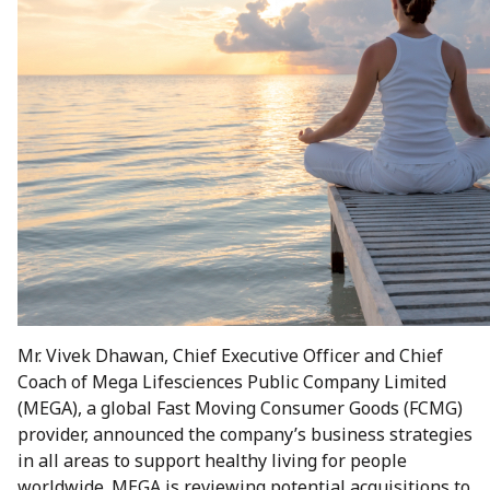
Lecithin
Testimonials
คณะกรรมการบริษัท
การประเมินประเด็นสาระสำคัญ
และเป้าหมาย
Gogaz
คณะกรรมการชุดย่อย
กลยุทธ์และความมุ่งมั่นด้าน
MEGA Way
ความยั่งยืน
การกำกับดูแลกิจการ
Medical Nutrition
MEGA Values
การสนับสนุนเป้าหมายการ
พัฒนาที่ยั่งยืน
Sports Nutrition
MEGA Commitment
ผู้ถือหุ้นรายใหญ่
General Wellbeing
MEGA Objective
Mr. Vivek Dhawan, Chief Executive Officer and Chief
นโยบายและการจ่ายเงินปันผล
Coach of Mega Lifesciences Public Company Limited
(MEGA), a global Fast Moving Consumer Goods (FCMG)
Herbal Meds
MEGA Dharma
provider, announced the company’s business strategies
การถือหุ้นของคณะกรรมการ
in all areas to support healthy living for people
และผู้บริหารของบริษัทฯ
Vitamins
worldwide. MEGA is reviewing potential acquisitions to