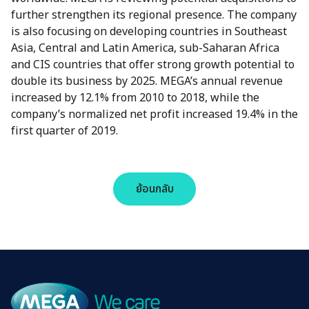
further strengthen its regional presence. The company
is also focusing on developing countries in Southeast
การประชุมผู้ถือหุ้น
Kiddz Care
Asia, Central and Latin America, sub-Saharan Africa
MEGA as an Employer
and CIS countries that offer strong growth potential to
Probiotics
double its business by 2025. MEGA’s annual revenue
Experience our Culture
increased by 12.1% from 2010 to 2018, while the
company’s normalized net profit increased 19.4% in the
first quarter of 2019.
Current Opportunities
ราคาหลักทรัพย์
มิติด้านสิ่งแวดล้อม
Allergy Care
เครื่องคำนวนการลงทุน
ย้อนกลับ
การเปลี่ยนแปลงสภาพภูมิ
Blood Circulation &
ข้อมูลสำคัญทางการเงิน
อากาศ
Memory
ผลประกอบการรายไตรมาส
การบริหารจัดการด้านพลังงาน
Bone & Joint Care