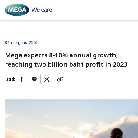
01 กรกฎาคม 2562
Calcivita Forte
Global Presence
หน้าหลักนักลงทุนสัมพันธ์
Mega expects 8-10% annual growth,
reaching two billion baht profit in 2023
Maxcal
Our Journey
ข้อมูลบริษัท
สารจากประธานเจ้าหน้าที่บริหาร
แชร์:
Cal D Chewz
Our Businesses
สถิติการดำเนินงานที่สำคัญ
MEGA Way
Flexsa 1500
Our Leadership
โครงสร้างกลุ่มบริษัทและ
องค์กรแห่งความยั่งยืน
โครงสร้างธุรกิจ
Livolin Forte
CEO’s Message
การมีส่วนร่วมของผู้มีส่วนได้
คณะผู้บริหาร
เสีย